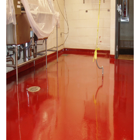
bain, sous sol, patio ou contour de
piscine car la peinture époxy
(polyuréthane ou poly aspartique) peut
remplacer les revêtements de plancher
classique tel que le carrelage ou le
linoleum