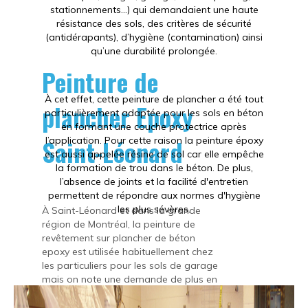
stationnements…) qui demandaient une haute
résistance des sols, des critères de sécurité
(antidérapants), d’hygiène (contamination) ainsi
qu’une durabilité prolongée.
Peinture de
À cet effet, cette peinture de plancher a été tout
plancher Epoxy
particulièrement adaptée pour les sols en béton
en formant une couche protectrice après
Saint-Léonard
l’application. Pour cette raison la peinture époxy
est aussi appelée résine de sol car elle empêche
la formation de trou dans le béton. De plus,
l’absence de joints et la facilité d'entretien
permettent de répondre aux normes d'hygiène
les plus sévères.
À Saint-Léonard et dans la grande
région de Montréal, la peinture de
revêtement sur plancher de béton
epoxy est utilisée habituellement chez
les particuliers pour les sols de garage
mais on note une demande de plus en
plus populaire pour l’intérieur des
résidences : salon, chambre, salle de