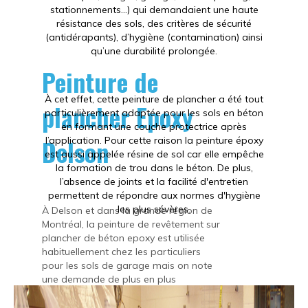
stationnements…) qui demandaient une haute
résistance des sols, des critères de sécurité
(antidérapants), d’hygiène (contamination) ainsi
qu’une durabilité prolongée.
Peinture de
À cet effet, cette peinture de plancher a été tout
plancher Epoxy
particulièrement adaptée pour les sols en béton
en formant une couche protectrice après
Delson
l’application. Pour cette raison la peinture époxy
est aussi appelée résine de sol car elle empêche
la formation de trou dans le béton. De plus,
l’absence de joints et la facilité d'entretien
permettent de répondre aux normes d'hygiène
les plus sévères.
À Delson et dans la grande région de
Montréal, la peinture de revêtement sur
plancher de béton epoxy est utilisée
habituellement chez les particuliers
pour les sols de garage mais on note
une demande de plus en plus
populaire pour l’intérieur des
résidences : salon, chambre, salle de