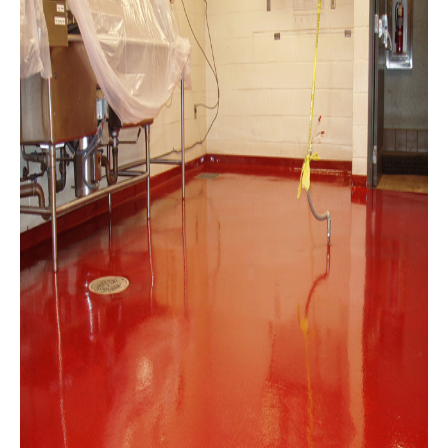
bain, sous sol, patio ou contour de
piscine car la peinture époxy
(polyuréthane ou poly aspartique) peut
remplacer les revêtements de plancher
classique tel que le carrelage ou le
linoleum