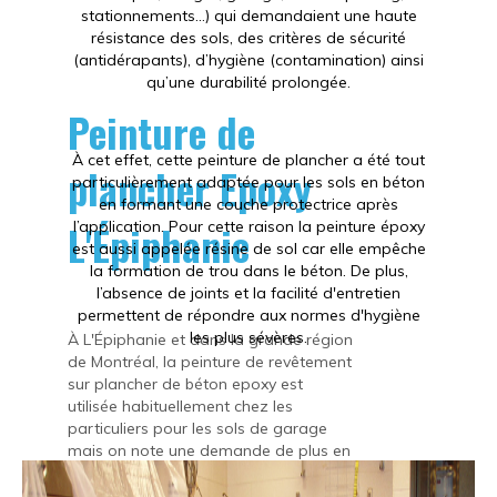
stationnements…) qui demandaient une haute
résistance des sols, des critères de sécurité
(antidérapants), d’hygiène (contamination) ainsi
qu’une durabilité prolongée.
Peinture de
À cet effet, cette peinture de plancher a été tout
plancher Epoxy
particulièrement adaptée pour les sols en béton
en formant une couche protectrice après
L'Épiphanie
l’application. Pour cette raison la peinture époxy
est aussi appelée résine de sol car elle empêche
la formation de trou dans le béton. De plus,
l’absence de joints et la facilité d'entretien
permettent de répondre aux normes d'hygiène
les plus sévères.
À L'Épiphanie et dans la grande région
de Montréal, la peinture de revêtement
sur plancher de béton epoxy est
utilisée habituellement chez les
particuliers pour les sols de garage
mais on note une demande de plus en
plus populaire pour l’intérieur des
résidences : salon, chambre, salle de