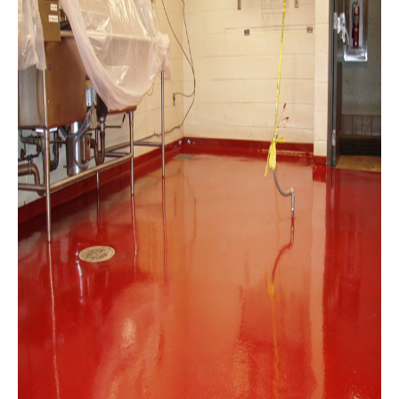
bain, sous sol, patio ou contour de
piscine car la peinture époxy
(polyuréthane ou poly aspartique) peut
remplacer les revêtements de plancher
classique tel que le carrelage ou le
linoleum