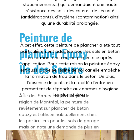
stationnements…) qui demandaient une haute
résistance des sols, des critères de sécurité
(antidérapants), d’hygiène (contamination) ainsi
qu’une durabilité prolongée.
Peinture de
À cet effet, cette peinture de plancher a été tout
plancher Epoxy
particulièrement adaptée pour les sols en béton
en formant une couche protectrice après
Île des Soeurs
l’application. Pour cette raison la peinture époxy
est aussi appelée résine de sol car elle empêche
la formation de trou dans le béton. De plus,
l’absence de joints et la facilité d'entretien
permettent de répondre aux normes d'hygiène
les plus sévères.
À Île des Sœurs et dans la grande
région de Montréal, la peinture de
revêtement sur plancher de béton
epoxy est utilisée habituellement chez
les particuliers pour les sols de garage
mais on note une demande de plus en
plus populaire pour l’intérieur des
résidences : salon, chambre, salle de