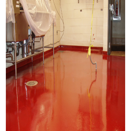
bain, sous sol, patio ou contour de
piscine car la peinture époxy
(polyuréthane ou poly aspartique) peut
remplacer les revêtements de plancher
classique tel que le carrelage ou le
linoleum