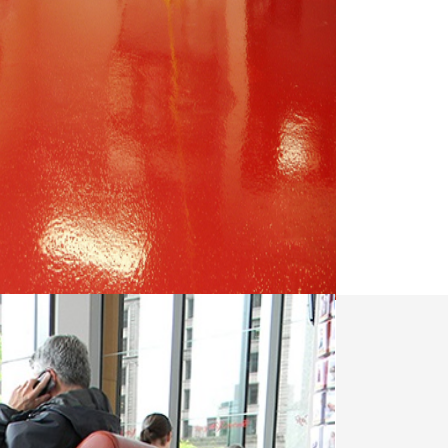
 grande région de Montréal, la peinture
r de béton epoxy est utilisée
articuliers pour les sols de garage mais
us en plus populaire pour l’intérieur des
e, salle de bain, sous sol, patio ou
 peinture époxy (polyuréthane ou poly
er les revêtements de plancher classique
 linoleum