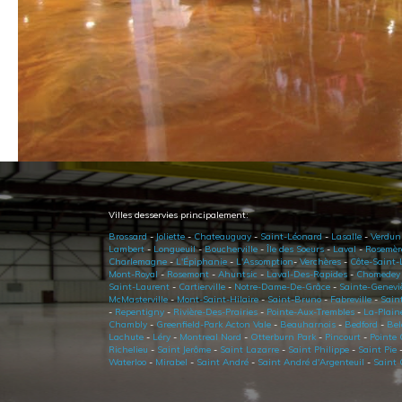
Villes desservies principalement:
Brossard
-
Joliette
-
Chateauguay
-
Saint-Léonard
-
Lasalle
-
Verdun
Lambert
-
Longueuil
-
Boucherville
-
Île des Soeurs
-
Laval
-
Rosemèr
Charlemagne
-
L'Épiphanie
-
L'Assomption
-
Verchères
-
Côte-Saint-
Mont-Royal
-
Rosemont
-
Ahuntsic
-
Laval-Des-Rapides
-
Chomedey
Saint-Laurent
-
Cartierville
-
Notre-Dame-De-Grâce
-
Sainte-Genevi
McMasterville
-
Mont-Saint-Hilaire
-
Saint-Bruno
-
Fabreville
-
Sain
-
Repentigny
-
Rivière-Des-Prairies
-
Pointe-Aux-Trembles
-
La-Plain
Chambly
-
Greenfield-Park
Acton Vale
-
Beauharnois
-
Bedford
-
Bel
Lachute
-
Léry
-
Montreal Nord
-
Otterburn Park
-
Pincourt
-
Pointe 
Richelieu
-
Saint Jerôme
-
Saint Lazarre
-
Saint Philippe
-
Saint Pie
Waterloo
-
Mirabel
-
Saint André
-
Saint André d'Argenteuil
-
Saint