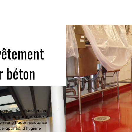
vêtement
r béton
Peinture d
çue pour les planchers en
Chateaugu
t, hangar, garage, sols de
nt une haute résistance
idérapants), d’hygiène