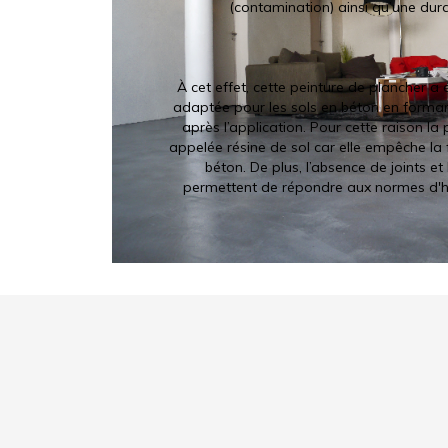
(contamination) ainsi qu’une dura
À cet effet, cette peinture de plancher a 
adaptée pour les sols en béton en forman
après l’application. Pour cette raison la
appelée résine de sol car elle empêche la
béton. De plus, l’absence de joints et l
permettent de répondre aux normes d'hy