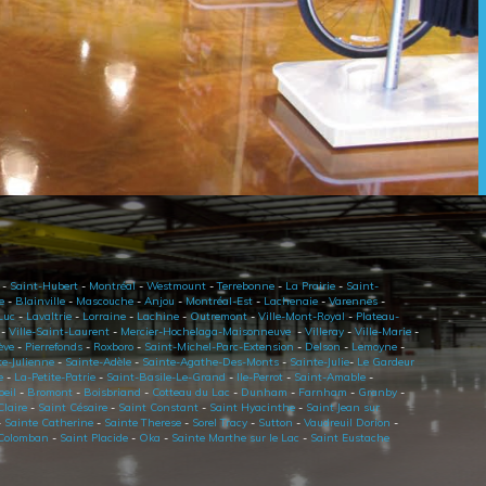
-
Saint-Hubert
-
Montréal
-
Westmount
-
Terrebonne
-
La Prairie
-
Saint-
e
-
Blainville
-
Mascouche
-
Anjou
-
Montréal-Est
-
Lachenaie
-
Varennes
-
Luc
-
Lavaltrie
-
Lorraine
-
Lachine
-
Outremont
-
Ville-Mont-Royal
-
Plateau-
-
Ville-Saint-Laurent
-
Mercier-Hochelaga-Maisonneuve
-
Villeray
-
Ville-Marie
-
ève
-
Pierrefonds
-
Roxboro
-
Saint-Michel-Parc-Extension
-
Delson
-
Lemoyne
-
te-Julienne
-
Sainte-Adèle
-
Sainte-Agathe-Des-Monts
-
Sainte-Julie
-
Le Gardeur
e
-
La-Petite-Patrie
-
Saint-Basile-Le-Grand
-
Ile-Perrot
-
Saint-Amable
-
oeil
-
Bromont
-
Boisbriand
-
Cotteau du Lac
-
Dunham
-
Farnham
-
Granby
-
Claire
-
Saint Césaire
-
Saint Constant
-
Saint Hyacinthe
-
Saint Jean sur
-
Sainte Catherine
-
Sainte Therese
-
Sorel Tracy
-
Sutton
-
Vaudreuil Dorion
-
 Colomban
-
Saint Placide
-
Oka
-
Sainte Marthe sur le Lac
-
Saint Eustache