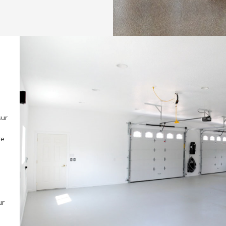
sur
re
ur