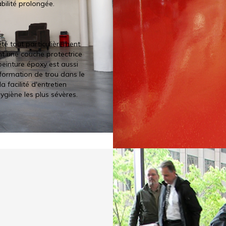
bilité prolongée.
À Chateauguay et dans la
de revêtement sur planche
habituellement chez les p
été tout particulièrement
on note une demande de pl
t une couche protectrice
résidences : salon, chambr
 peinture époxy est aussi
contour de piscine car la
 formation de trou dans le
aspartique) peut remplac
a facilité d'entretien
tel que le carrelage ou le
giène les plus sévères.