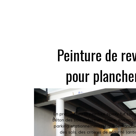
Peinture de re
pour planche
En premier lieu la peinture époxy fut con
béton des sols industriels (usine, entrepô
parking, stationnements…) qui demandaie
des sols, des critères de sécurité (ant